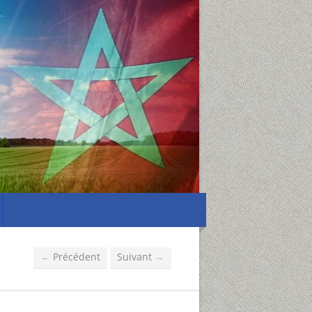
Précédent
Suivant
←
→