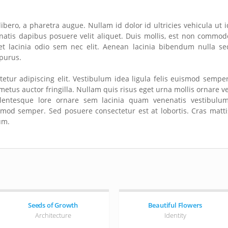
libero, a pharetra augue. Nullam id dolor id ultricies vehicula ut i
enatis dapibus posuere velit aliquet. Duis mollis, est non commod
 eget lacinia odio sem nec elit. Aenean lacinia bibendum nulla se
 purus.
etur adipiscing elit. Vestibulum idea ligula felis euismod semper
tus auctor fringilla. Nullam quis risus eget urna mollis ornare ve
lentesque lore ornare sem lacinia quam venenatis vestibulum
ismod semper. Sed posuere consectetur est at lobortis. Cras matti
um.
Seeds of Growth
Beautiful Flowers
Architecture
Identity