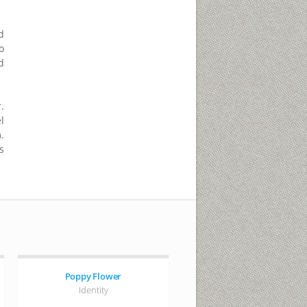
d
o
d
.
l
.
s
Poppy Flower
Identity