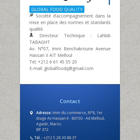
GLOBAL FOOD QUALITY
Société d’accompagnement dans la
mise en place des normes et standards
qualité.
Directeur Technique : Lahbib
TABAGHT
Av. N°07, Imm Benchakroune Avenue
Hassan II AÏT Melloul
Tel: +212 6 61 45 55 20
E-mail: globalfoodq@gmail.com
Contact
Adresse:
Imm du commerce, N°8, 1er
étage Av Hassan II - 80150 - Ait Melloul,
Agadir, Maroc.
BP 372
Tél. :
+212 5 28 30 88 37