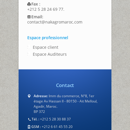
Fax :
+212 5 28 24 69 77.
Email:
contact@nakagromaroc.com
Espace professionnel
Espace client
Espace Auditeurs
Contact
Adresse:
Imm du commerce, N°8, 1er
étage Av Hassan II - 80150 - Ait Melloul,
Agadir, Maroc.
BP 372
Tél. :
+212 5 28 30 88 37
GSM :
+212 6 61 45 55 20