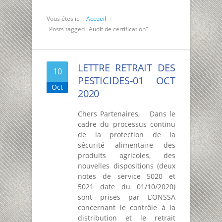
Vous êtes ici :
Accueil
Posts tagged "Audit de certification"
LETTRE RETRAIT DES
10
PESTICIDES-01 OCT
Oct
2020
Chers Partenaires, Dans le
cadre du processus continu
de la protection de la
sécurité alimentaire des
produits agricoles, des
nouvelles dispositions (deux
notes de service 5020 et
5021 date du 01/10/2020)
sont prises par L’ONSSA
concernant le contrôle à la
distribution et le retrait